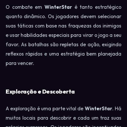
O combate em
WinterStar
é tanto estratégico
quanto dinâmico. Os jogadores devem selecionar
suas táticas com base nas fraquezas dos inimigos
e usar habilidades especiais para virar o jogo a seu
favor. As batalhas são repletas de ação, exigindo
reflexos rápidos e uma estratégia bem planejada
para vencer.
Exploração e Descoberta
A exploração é uma parte vital de
WinterStar
. Há
muitos locais para descobrir e cada um traz suas