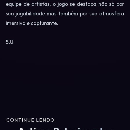
equipe de artistas, o jogo se destaca não só por
sua jogabilidade mas também por sua atmosfera
imersiva e capturante.
5JJ
CONTINUE LENDO