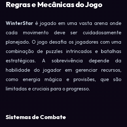
Regras e Mecânicas do Jogo
WinterStar
é jogado em uma vasta arena onde
cada movimento deve ser cuidadosamente
planejado. O jogo desafia os jogadores com uma
combinação de puzzles intrincados e batalhas
estratégicas. A sobrevivência depende da
habilidade do jogador em gerenciar recursos,
como energia mágica e provisões, que são
limitadas e cruciais para o progresso.
Sistemas de Combate