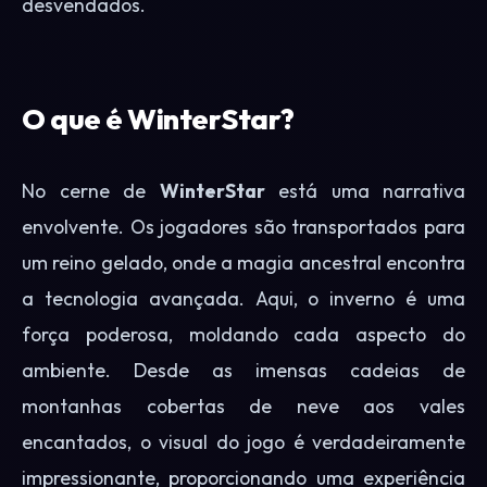
desvendados.
O que é WinterStar?
No cerne de
WinterStar
está uma narrativa
envolvente. Os jogadores são transportados para
um reino gelado, onde a magia ancestral encontra
a tecnologia avançada. Aqui, o inverno é uma
força poderosa, moldando cada aspecto do
ambiente. Desde as imensas cadeias de
montanhas cobertas de neve aos vales
encantados, o visual do jogo é verdadeiramente
impressionante, proporcionando uma experiência