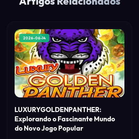
Artigos Relacionados
2026-06-14
LUXURYGOLDENPANTHER:
Explorando o Fascinante Mundo
do Novo Jogo Popular