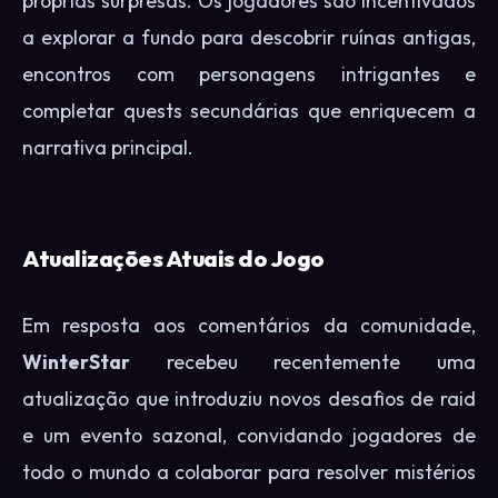
próprias surpresas. Os jogadores são incentivados
a explorar a fundo para descobrir ruínas antigas,
encontros com personagens intrigantes e
completar quests secundárias que enriquecem a
narrativa principal.
Atualizações Atuais do Jogo
Em resposta aos comentários da comunidade,
WinterStar
recebeu recentemente uma
atualização que introduziu novos desafios de raid
e um evento sazonal, convidando jogadores de
todo o mundo a colaborar para resolver mistérios