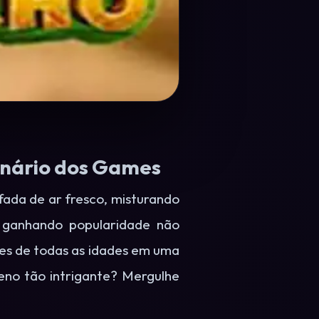
enário dos Games
ada de ar fresco, misturando
 ganhando popularidade não
es de todas as idades em uma
no tão intrigante? Mergulhe