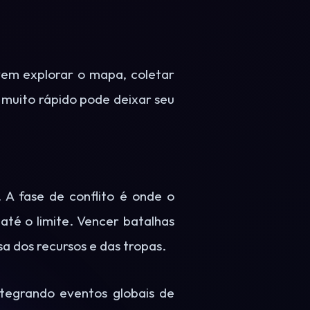
vem explorar o mapa, coletar
r muito rápido pode deixar seu
 A fase de conflito é onde o
até o limite. Vencer batalhas
a dos recursos e das tropas.
tegrando eventos globais de