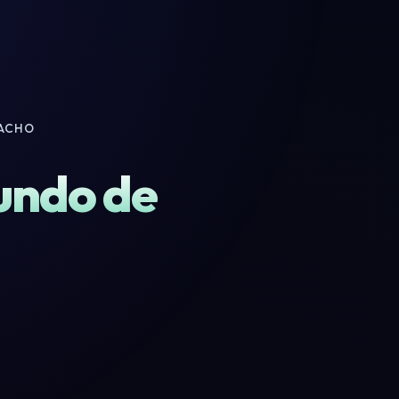
HACHO
undo de