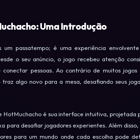
Muchacho: Uma Introdução
 um passatempo; é uma experiência envolvente 
esde o seu anúncio, o jogo recebeu atenção consi
 conectar pessoas. Ao contrário de muitos jogo
traz algo novo para a mesa, desafiando seus joga
e HotMuchacho é sua interface intuitiva, projetada pa
 para desafiar jogadores experientes. Além disso, 
dores para um mundo onde cada escolha pode dete