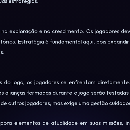
uas estratégias.
 na exploração e no crescimento. Os jogadores de
itórios. Estratégia é fundamental aqui, pois expandi
s.
 do jogo, os jogadores se enfrentam diretamente.
s alianças formadas durante o jogo serão testadas 
de outros jogadores, mas exige uma gestão cuidados
ra elementos de atualidade em suas missões, in