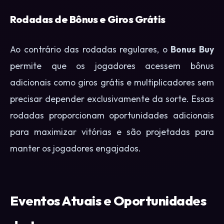
Rodadas de Bônus e Giros Grátis
Ao contrário das rodadas regulares, o
Bonus Buy
permite que os jogadores acessem bônus
adicionais como giros grátis e multiplicadores sem
precisar depender exclusivamente da sorte. Essas
rodadas proporcionam oportunidades adicionais
para maximizar vitórias e são projetadas para
manter os jogadores engajados.
Eventos Atuais e Oportunidades