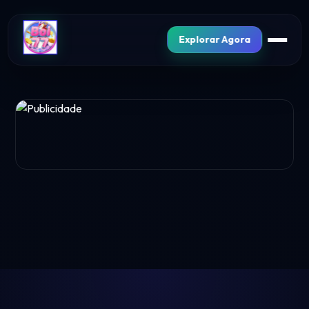
Explorar Agora