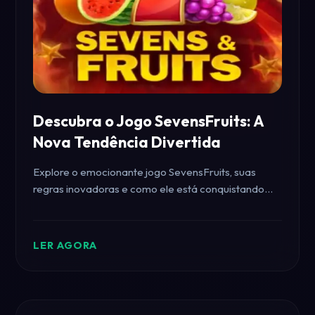
Descubra o Jogo SevensFruits: A
Nova Tendência Divertida
Explore o emocionante jogo SevensFruits, suas
regras inovadoras e como ele está conquistando
jogadores ao redor do mundo.
LER AGORA