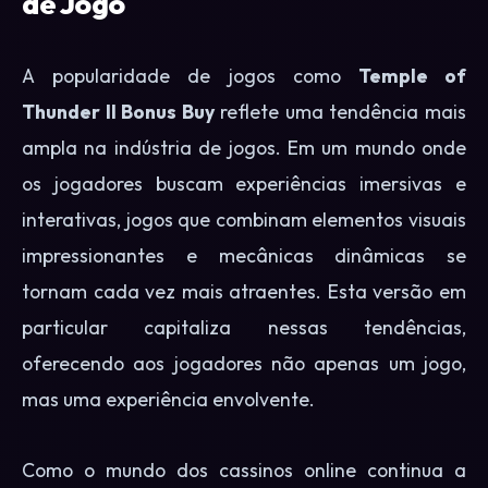
de Jogo
A popularidade de jogos como
Temple of
Thunder II Bonus Buy
reflete uma tendência mais
ampla na indústria de jogos. Em um mundo onde
os jogadores buscam experiências imersivas e
interativas, jogos que combinam elementos visuais
impressionantes e mecânicas dinâmicas se
tornam cada vez mais atraentes. Esta versão em
particular capitaliza nessas tendências,
oferecendo aos jogadores não apenas um jogo,
mas uma experiência envolvente.
Como o mundo dos cassinos online continua a