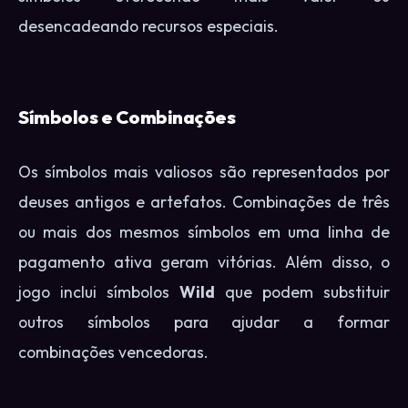
desencadeando recursos especiais.
Símbolos e Combinações
Os símbolos mais valiosos são representados por
deuses antigos e artefatos. Combinações de três
ou mais dos mesmos símbolos em uma linha de
pagamento ativa geram vitórias. Além disso, o
jogo inclui símbolos
Wild
que podem substituir
outros símbolos para ajudar a formar
combinações vencedoras.