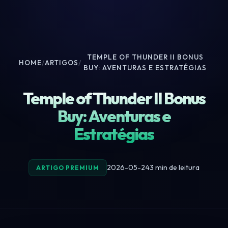
TEMPLE OF THUNDER II BONUS
HOME
/
ARTIGOS
/
BUY: AVENTURAS E ESTRATÉGIAS
Temple of Thunder II Bonus
Buy: Aventuras e
Estratégias
2026-05-24
3 min de leitura
ARTIGO PREMIUM