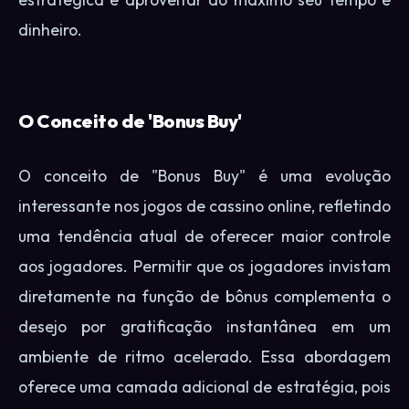
dinheiro.
O Conceito de 'Bonus Buy'
O conceito de "Bonus Buy" é uma evolução
interessante nos jogos de cassino online, refletindo
uma tendência atual de oferecer maior controle
aos jogadores. Permitir que os jogadores invistam
diretamente na função de bônus complementa o
desejo por gratificação instantânea em um
ambiente de ritmo acelerado. Essa abordagem
oferece uma camada adicional de estratégia, pois