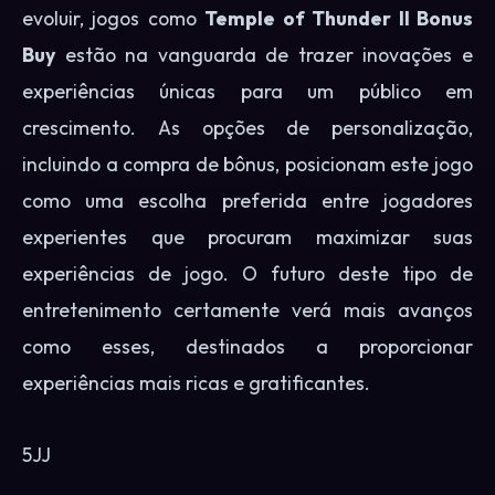
evoluir, jogos como
Temple of Thunder II Bonus
Buy
estão na vanguarda de trazer inovações e
experiências únicas para um público em
crescimento. As opções de personalização,
incluindo a compra de bônus, posicionam este jogo
como uma escolha preferida entre jogadores
experientes que procuram maximizar suas
experiências de jogo. O futuro deste tipo de
entretenimento certamente verá mais avanços
como esses, destinados a proporcionar
experiências mais ricas e gratificantes.
5JJ