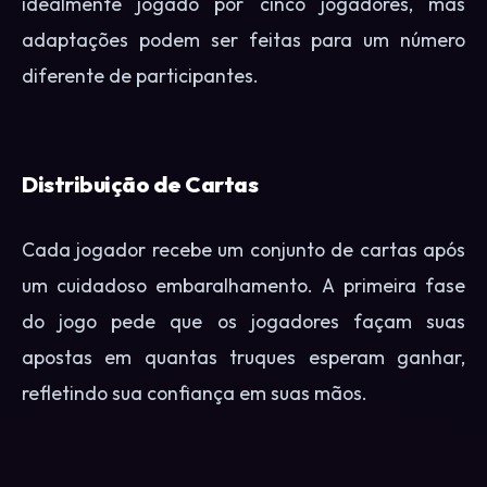
idealmente jogado por cinco jogadores, mas
adaptações podem ser feitas para um número
diferente de participantes.
Distribuição de Cartas
Cada jogador recebe um conjunto de cartas após
um cuidadoso embaralhamento. A primeira fase
do jogo pede que os jogadores façam suas
apostas em quantas truques esperam ganhar,
refletindo sua confiança em suas mãos.