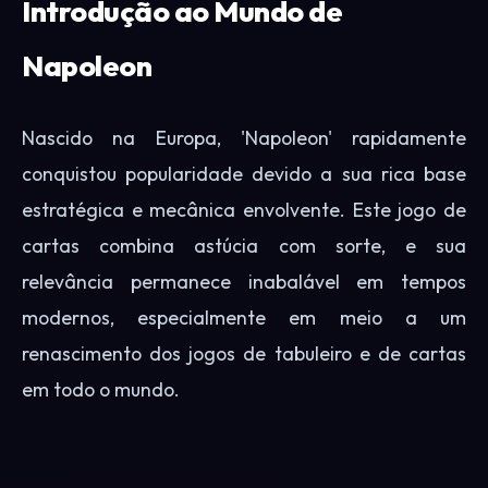
Introdução ao Mundo de
Napoleon
Nascido na Europa, 'Napoleon' rapidamente
conquistou popularidade devido a sua rica base
estratégica e mecânica envolvente. Este jogo de
cartas combina astúcia com sorte, e sua
relevância permanece inabalável em tempos
modernos, especialmente em meio a um
renascimento dos jogos de tabuleiro e de cartas
em todo o mundo.