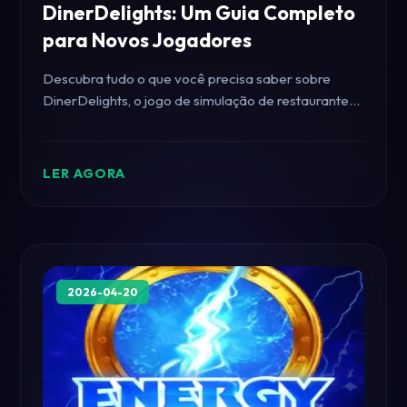
DinerDelights: Um Guia Completo
para Novos Jogadores
Descubra tudo o que você precisa saber sobre
DinerDelights, o jogo de simulação de restaurante
com a palavra-chave boi77. Mergulhe em seu tema
envolvente, regras dinâmicas e dicas úteis.
LER AGORA
2026-04-20