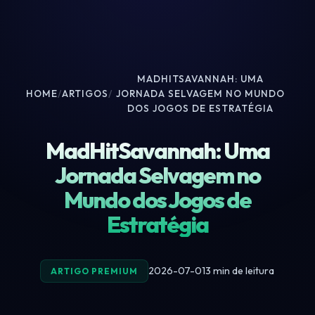
MADHITSAVANNAH: UMA
HOME
/
ARTIGOS
/
JORNADA SELVAGEM NO MUNDO
DOS JOGOS DE ESTRATÉGIA
MadHitSavannah: Uma
Jornada Selvagem no
Mundo dos Jogos de
Estratégia
2026-07-01
3 min de leitura
ARTIGO PREMIUM