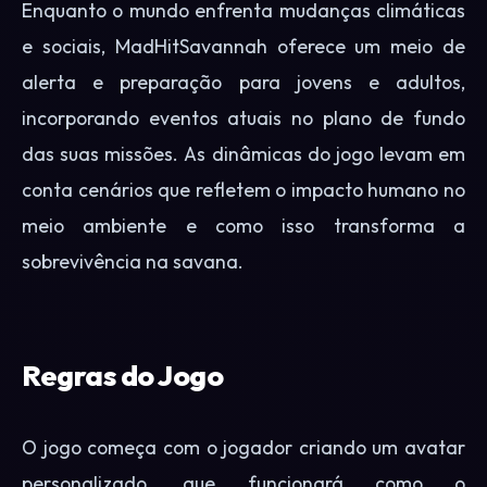
Enquanto o mundo enfrenta mudanças climáticas
e sociais, MadHitSavannah oferece um meio de
alerta e preparação para jovens e adultos,
incorporando eventos atuais no plano de fundo
das suas missões. As dinâmicas do jogo levam em
conta cenários que refletem o impacto humano no
meio ambiente e como isso transforma a
sobrevivência na savana.
Regras do Jogo
O jogo começa com o jogador criando um avatar
personalizado, que funcionará como o