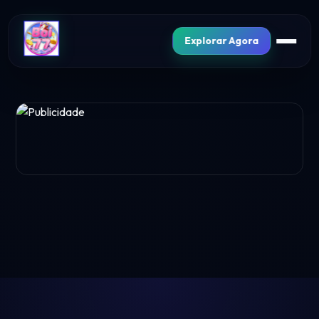
Explorar Agora